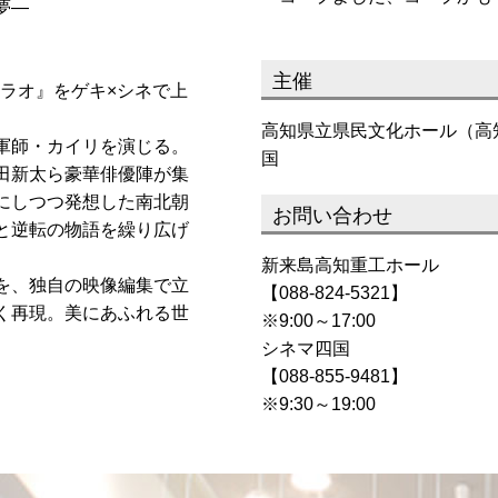
夢―
主催
サラオ』をゲキ×シネで上
高知県立県民文化ホール（高
軍師・カイリを演じる。
国
田新太ら豪華俳優陣が集
にしつつ発想した南北朝
お問い合わせ
と逆転の物語を繰り広げ
新来島高知重工ホール
を、独自の映像編集で立
【088-824-5321】
く再現。美にあふれる世
※9:00～17:00
シネマ四国
【088-855-9481】
※9:30～19:00