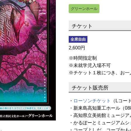
グリーンホール
チケット
全席自由
2,600円
※時間指定制
※未就学児入場不可
※チケット１枚につき、お一
チケット販売所
・
ローソンチケット
（Lコード
・新来島高知重工ホール（088-8
・高知県立美術館ミュージアムショ
・かるぽーとミュージアムショップ
・コープよしだ、コープかも