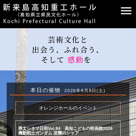
芸術文化と
出会う、ふれ合う、
そして
感動
を
本日の催物
2026年8月8日(土)
オレンジホールのイベント
県文シネマ日和Vol.84 高知こどもの映画館2026
機動戦士ガンダム 逆襲のシャア