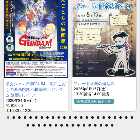
フルート音楽の愉しみ
県文シネマ日和Vol.84 高知こど
もの映画館2026機動戦士ガンダ
2026年8月15日(土)
13:30開場 14:00開演
ム 逆襲のシャア
2026年8月8日(土)
高知県立美術館ホール
開場10:00
①10:30～12:30
★12:50トークイベント「物語から
現実の宇宙（そら）へ」
登壇者：古谷 文平氏／小松 聖児氏
（スペースポート高知)
②15:00～17:00