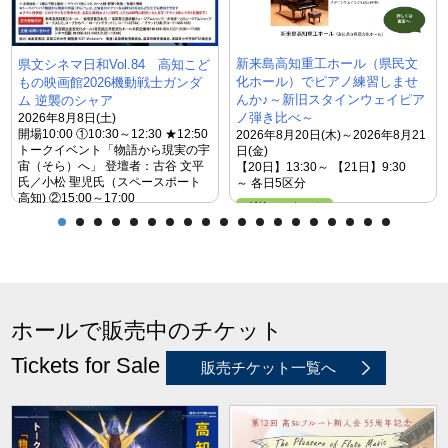
新来島高知重工ホール（県民文
県文シネマ日和Vol.84 高知こど
化ホール）でピアノ練習しませ
もの映画館2026機動戦士ガンダ
んか♪～新旧スタインウェイピア
ム 逆襲のシャア
ノ弾き比べ～
2026年8月8日(土)
開場10:00 ①10:30～12:30 ★12:50
2026年8月20日(木)～2026年8月21
トークイベント「物語から現実の宇
日(金)
宙（そら）へ」 登壇者：古谷 文平
【20日】13:30～ 【21日】9:30
氏／小松 聖児氏（スペースポート
～ 各日5区分
高知) ②15:00～17:00
グリーンホール
オレンジホール
ホールで販売中のチケット
Tickets for Sale
販売チケット一覧へ