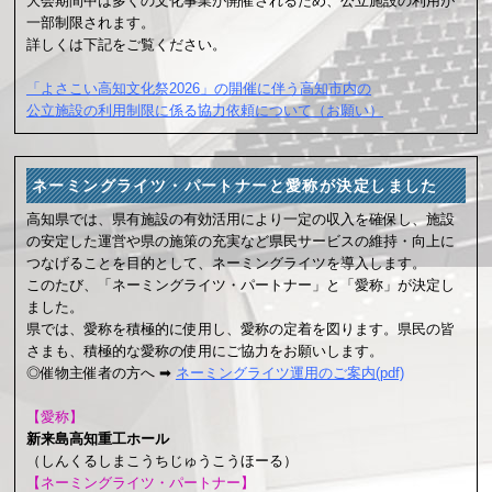
大会期間中は多くの文化事業が開催されるため、公立施設の利用が
一部制限されます。
詳しくは下記をご覧ください。
「よさこい高知文化祭2026」の開催に伴う高知市内の
公立施設の利用制限に係る協力依頼について（お願い）
ネーミングライツ・パートナーと愛称が決定しました
高知県では、県有施設の有効活用により一定の収入を確保し、施設
の安定した運営や県の施策の充実など県民サービスの維持・向上に
つなげることを目的として、ネーミングライツを導入します。
このたび、「ネーミングライツ・パートナー」と「愛称」が決定し
ました。
県では、愛称を積極的に使用し、愛称の定着を図ります。県民の皆
さまも、積極的な愛称の使用にご協力をお願いします。
◎催物主催者の方へ ➡
ネーミングライツ運用のご案内(pdf)
【愛称】
新来島高知重工ホール
（しんくるしまこうちじゅうこうほーる）
【ネーミングライツ・パートナー】